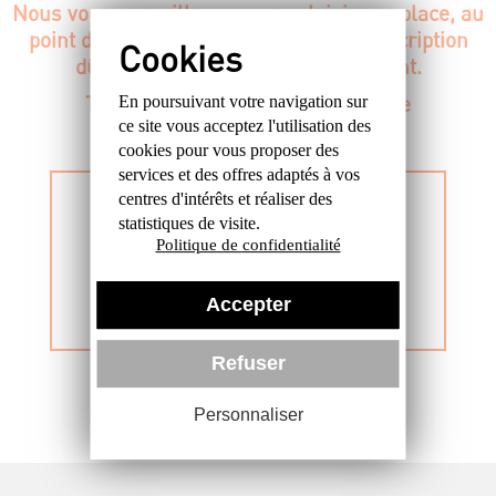
Nous vous accueillerons avec plaisir sur place, au
point d'accueil, avec votre bulletin d'inscription
dûment complété et votre règlement.
Toute l'équipe OHVL vous remercie
En poursuivant votre navigation sur
ce site
vous acceptez l'utilisation des
cookies
pour vous proposer des
services et des offres
adaptés à vos
BULLETIN
centres d'intérêts et réaliser
des
statistiques de visite.
Politique de confidentialité
D'INSCRIPTION
PAPIER
Accepter
Refuser
Personnaliser