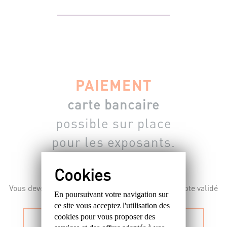
PAIEMENT
carte bancaire
possible sur place
pour les exposants.
Vous devez être connecté, abonné et avoir un compte validé
En poursuivant votre navigation sur
pour vous inscrire depuis le site.
ce site
vous acceptez l'utilisation des
cookies
pour vous proposer des