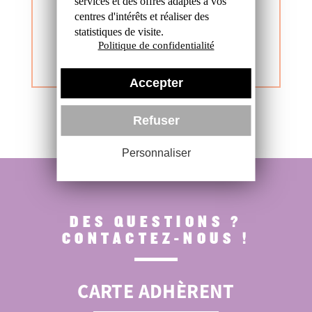
BULLETIN
services et des offres
adaptés à vos
centres d'intérêts et réaliser
des
D'INSCRIPTION
statistiques de visite.
Politique de confidentialité
PAPIER
Accepter
Refuser
Personnaliser
DES QUESTIONS ?
CONTACTEZ-NOUS !
CARTE ADHÈRENT