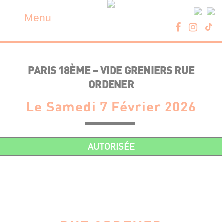
Skip
Panneau de gestion des cookies
to
Menu
content
PARIS 18ÈME – VIDE GRENIERS RUE
ORDENER
Le Samedi 7 Février 2026
AUTORISÉE