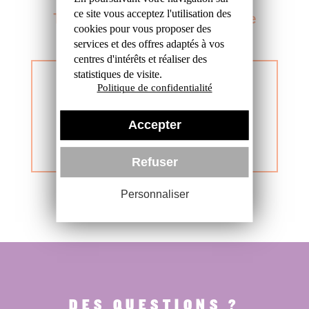
ce site
vous acceptez l'utilisation des
Toute l'équipe OHVL vous remercie
cookies
pour vous proposer des
services et des offres
adaptés à vos
centres d'intérêts et réaliser
des
statistiques de visite.
BULLETIN
Politique de confidentialité
D'INSCRIPTION
Accepter
PAPIER
Refuser
Personnaliser
DES QUESTIONS ?