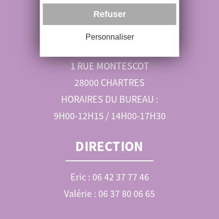
RÉSERVATIONS
Refuser
06 89 52 99 01
Personnaliser
ohvl@orange.fr
1 RUE MONTESCOT
28000 CHARTRES
HORAIRES DU BUREAU :
9H00-12H15 / 14H00-17H30
DIRECTION
Eric : 06 42 37 77 46
Valérie : 06 37 80 06 65