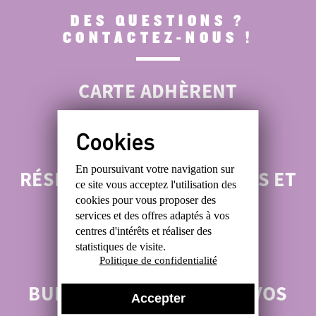
DES QUESTIONS ?
CONTACTEZ-NOUS !
CARTE ADHÈRENT
ROMAIN : 06 47 48 30 88
En poursuivant votre navigation sur
RÉSERVATIONS ANTIQUITÉS ET
ce site
vous acceptez l'utilisation des
BROCANTES
cookies
pour vous proposer des
services et des offres
adaptés à vos
centres d'intérêts et réaliser
des
ALEXIS : 06 31 99 49 05
statistiques de visite.
Politique de confidentialité
BUREAU :
POUR TOUTES VOS
Accepter