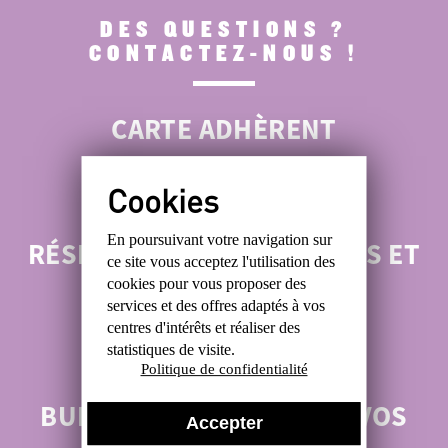
DES QUESTIONS ?
CONTACTEZ-NOUS !
CARTE ADHÈRENT
ROMAIN : 06 47 48 30 88
En poursuivant votre navigation sur
RÉSERVATIONS ANTIQUITÉS ET
ce site
vous acceptez l'utilisation des
BROCANTES
cookies
pour vous proposer des
services et des offres
adaptés à vos
centres d'intérêts et réaliser
des
ALEXIS : 06 31 99 49 05
statistiques de visite.
Politique de confidentialité
BUREAU :
POUR TOUTES VOS
Accepter