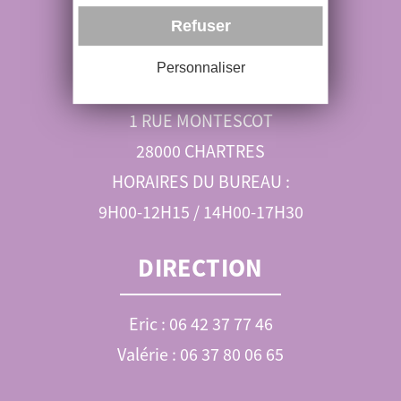
RÉSERVATIONS
Refuser
06 89 52 99 01
Personnaliser
ohvl@orange.fr
1 RUE MONTESCOT
28000 CHARTRES
HORAIRES DU BUREAU :
9H00-12H15 / 14H00-17H30
DIRECTION
Eric : 06 42 37 77 46
Valérie : 06 37 80 06 65