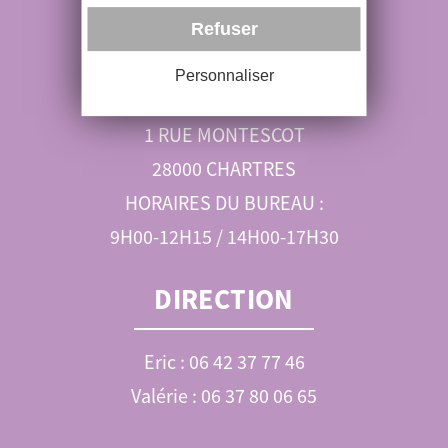
RÉSERVATIONS
Refuser
06 89 52 99 01
Personnaliser
ohvl@orange.fr
1 RUE MONTESCOT
28000 CHARTRES
HORAIRES DU BUREAU :
9H00-12H15 / 14H00-17H30
DIRECTION
Eric : 06 42 37 77 46
Valérie : 06 37 80 06 65