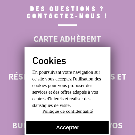
DES QUESTIONS ?
CONTACTEZ-NOUS !
CARTE ADHÈRENT
ROMAIN : 06 47 48 30 88
En poursuivant votre navigation sur
RÉSERVATIONS ANTIQUITÉS ET
ce site
vous acceptez l'utilisation des
BROCANTES
cookies
pour vous proposer des
services et des offres
adaptés à vos
centres d'intérêts et réaliser
des
ALEXIS : 06 31 99 49 05
statistiques de visite.
Politique de confidentialité
BUREAU :
POUR TOUTES VOS
Accepter