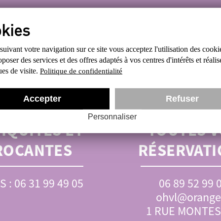
ESTIONS ? CONTACTEZ
uivant votre navigation sur ce site
vous acceptez l'utilisation des cooki
poser des services et des offres
adaptés à vos centres d'intérêts et réalis
ques de visite.
Politique de confidentialité
Accepter
Refuser
SERVATIONS
BUREAU :
P
Personnaliser
IQUITÉS ET
TOUTES V
ROCANTES
RÉSERVATI
S : 06 31 99 49 05
06 89 52 99 
ohvl@orange.
1 RUE MONTE