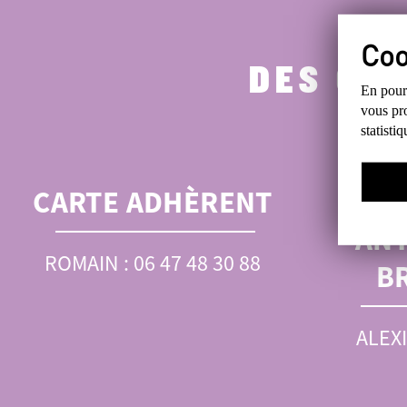
DES QU
En pours
vous pro
statisti
CARTE ADHÈRENT
RÉ
ANT
ROMAIN : 06 47 48 30 88
B
ALEXI