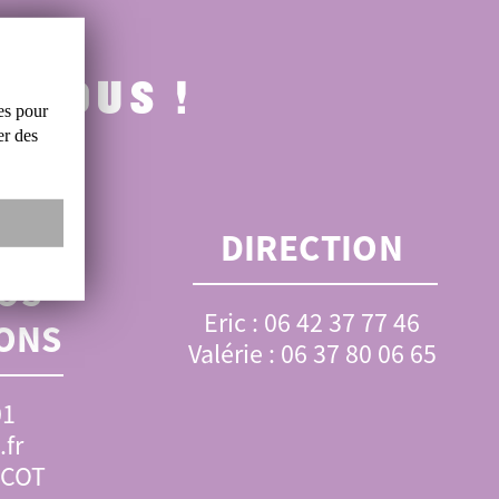
-NOUS !
es
pour
er
des
OUR
DIRECTION
OS
Eric : 06 42 37 77 46
ONS
Valérie : 06 37 80 06 65
01
fr
SCOT