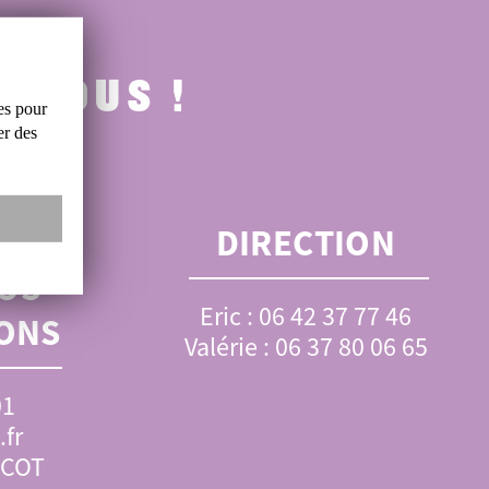
-NOUS !
es
pour
er
des
OUR
DIRECTION
OS
Eric : 06 42 37 77 46
ONS
Valérie : 06 37 80 06 65
01
fr
SCOT