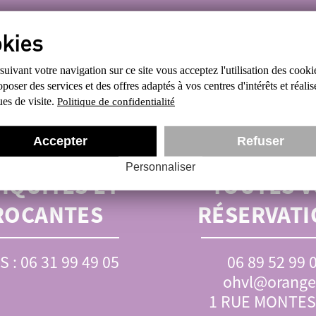
ESTIONS ? CONTACTEZ
uivant votre navigation sur ce site
vous acceptez l'utilisation des cooki
poser des services et des offres
adaptés à vos centres d'intérêts et réalis
ques de visite.
Politique de confidentialité
Accepter
Refuser
SERVATIONS
BUREAU :
P
Personnaliser
IQUITÉS ET
TOUTES V
ROCANTES
RÉSERVATI
S : 06 31 99 49 05
06 89 52 99 
ohvl@orange.
1 RUE MONTE