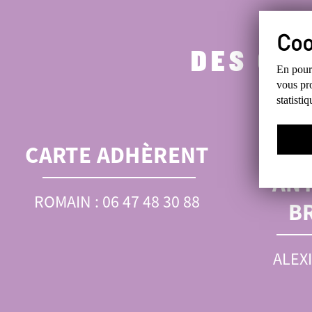
DES QU
En pours
vous pro
statisti
CARTE ADHÈRENT
RÉ
ANT
ROMAIN : 06 47 48 30 88
B
ALEXI