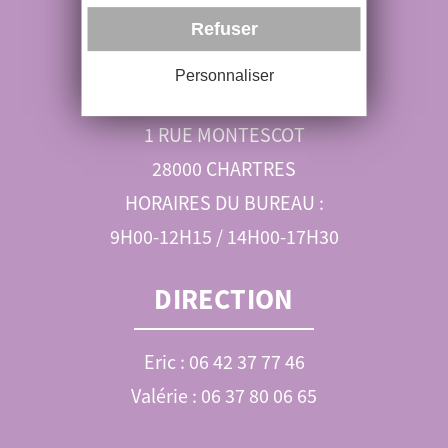
RÉSERVATIONS
Refuser
06 89 52 99 01
Personnaliser
ohvl@orange.fr
1 RUE MONTESCOT
28000 CHARTRES
HORAIRES DU BUREAU :
9H00-12H15 / 14H00-17H30
DIRECTION
Eric : 06 42 37 77 46
Valérie : 06 37 80 06 65