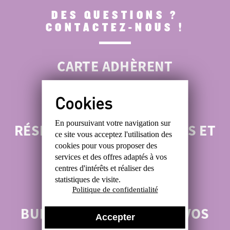
DES QUESTIONS ?
CONTACTEZ-NOUS !
CARTE ADHÈRENT
ROMAIN : 06 47 48 30 88
En poursuivant votre navigation sur
RÉSERVATIONS ANTIQUITÉS ET
ce site
vous acceptez l'utilisation des
BROCANTES
cookies
pour vous proposer des
services et des offres
adaptés à vos
centres d'intérêts et réaliser
des
ALEXIS : 06 31 99 49 05
statistiques de visite.
Politique de confidentialité
BUREAU :
POUR TOUTES VOS
Accepter